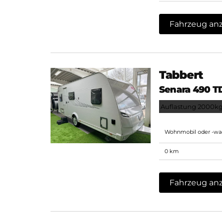
Fahrzeug an
Tabbert
Senara 490 TD
Auflastung 2000k
Wohnmobil oder -w
0 km
Fahrzeug an