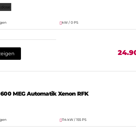
kdose
agen
kW / 0 PS
24.9
zeigen
d 600 MEG Automatik Xenon RFK
agen
114 kW / 155 PS