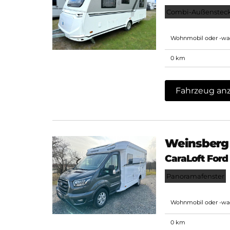
Combi-Außenstec
Wohnmobil oder -w
0 km
Fahrzeug an
Weinsberg
CaraLoft For
Panoramafenster
Wohnmobil oder -w
0 km