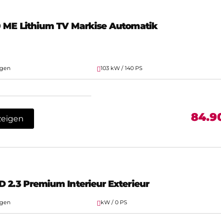
0 ME Lithium TV Markise Automatik
agen
103 kW / 140 PS
84.9
zeigen
 2.3 Premium Interieur Exterieur
agen
kW / 0 PS