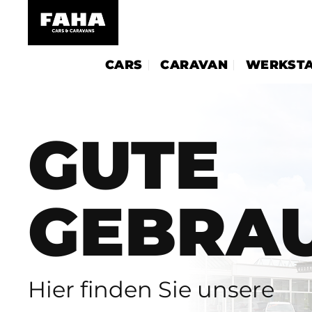
Skip
m
casibom
Jojobet Giriş
bigboss
to
content
CARS
CARAVAN
WERKSTA
GUTE
GEBRA
Hier finden Sie unsere