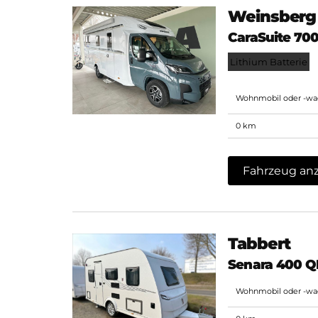
Weinsberg
CaraSuite 70
Lithium Batterie
Wohnmobil oder -w
0 km
Fahrzeug an
Tabbert
Senara 400 QD
Wohnmobil oder -w