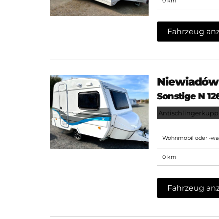
0 km
Fahrzeug an
Niewiadów
Sonstige N 1
Antischlingerkup
Wohnmobil oder -w
0 km
Fahrzeug an