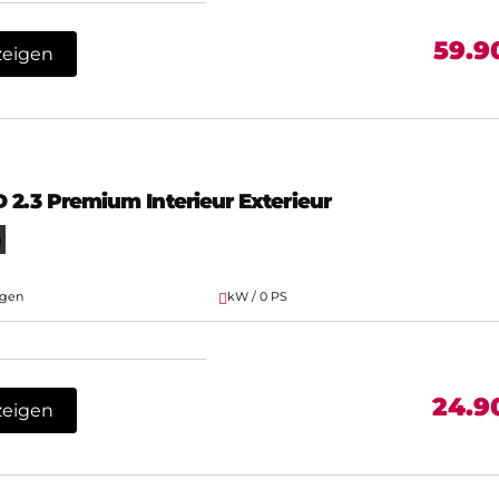
59.9
zeigen
 2.3 Premium Interieur Exterieur
g
agen
kW / 0 PS
24.9
zeigen