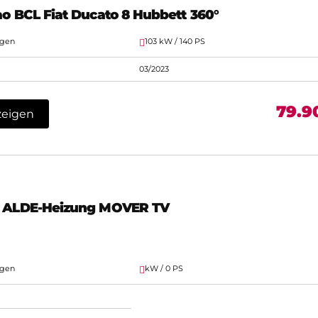
ao BCL Fiat Ducato 8 Hubbett 360°
agen
103 kW / 140 PS
03/2023
79.9
zeigen
E ALDE-Heizung MOVER TV
agen
kW / 0 PS