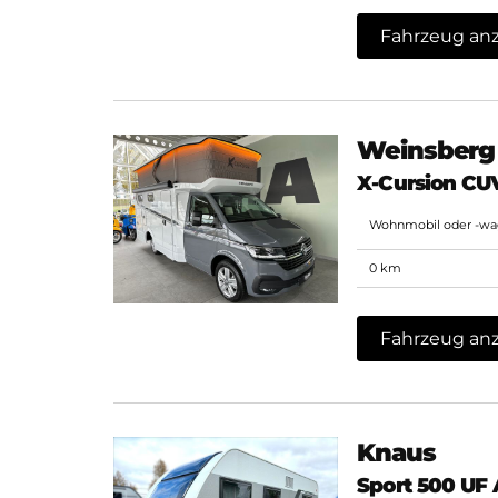
Fahrzeug an
Weinsberg
X-Cursion CU
Wohnmobil oder -w
0 km
Fahrzeug an
Knaus
Sport 500 UF