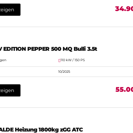
34.9
zeigen
V EDITION PEPPER 500 MQ Bulli 3.5t
agen
110 kW / 150 PS
10/2025
55.0
zeigen
 ALDE Heizung 1800kg zGG ATC