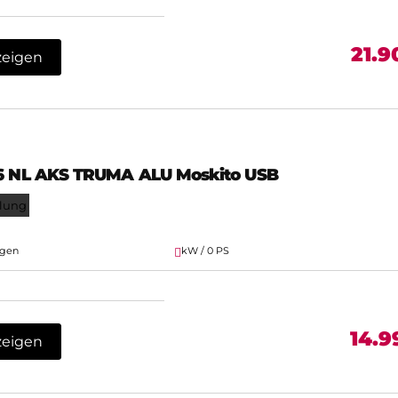
21.9
zeigen
26 NL AKS TRUMA ALU Moskito USB
plung
agen
kW / 0 PS
14.9
zeigen