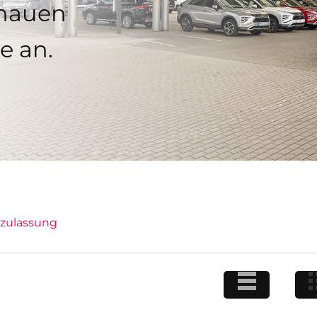
chauen
e an.
tzulassung