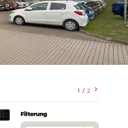
1
/
2
Filterung