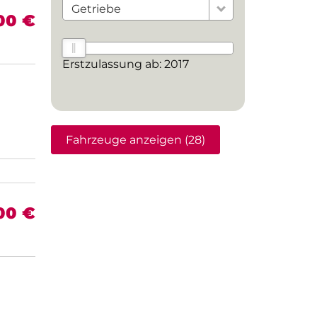
Getriebe
00 €
Erstzulassung ab:
2017
Fahrzeuge anzeigen
(
28
)
00 €