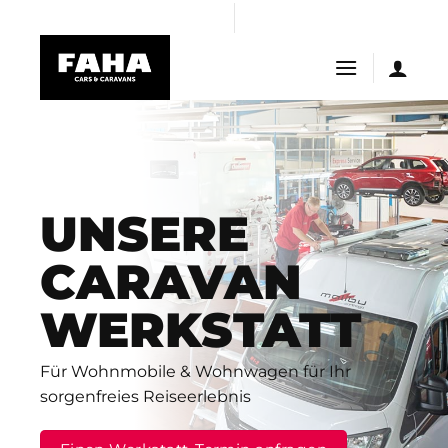
Skip
asibom giriş
Casibom
casibom
Jojobet Giriş
to
content
UNSERE
CARAVAN
WERKSTATT
Für Wohnmobile & Wohnwagen
für Ihr
sorgenfreies Reiseerlebnis