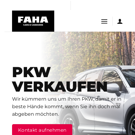
Skip
ptv satın al
casibom giriş
Casibom
casibom
Jojobet Giriş
bi
to
content
PKW
VERKAUFEN
Wir kümmern uns um Ihren PKW, damit er in
beste Hände kommt, wenn Sie ihn doch mal
abgeben möchten.
Kontakt aufnehmen