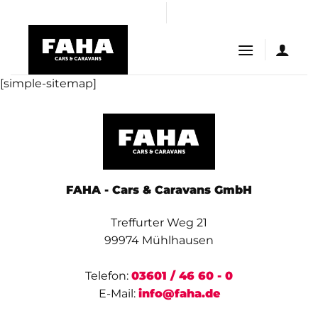
Skip
bom
iptv satın al
casibom giriş
casibom
Jojobet Giriş
dinamob
to
content
[simple-sitemap]
FAHA - Cars & Caravans GmbH
Treffurter Weg 21
99974 Mühlhausen
Telefon:
03601 / 46 60 - 0
E-Mail:
info@faha.de