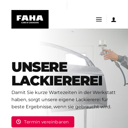
Skip
ın al
betist giriş
Grandpashabet Giriş
to
content
UNSERE
LACKIEREREI
Damit Sie kurze Wartezeiten in der Werkstatt
haben, sorgt unsere eigene Lackiererei für
beste Ergebnisse, wenn sie gebraucht wird.
Termin vereinbaren