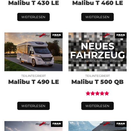
Malibu T 430 LE
Malibu T 460 LE
WEITERLESEN
WEITERLESEN
TEILINTEGRIERT
TEILINTEGRIERT
Malibu T 490 LE
Malibu T 500 QB
Bewertet
mit
5.00
WEITERLESEN
WEITERLESEN
von 5