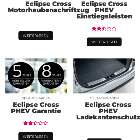
Eclipse Cross
Eclipse Cross
Motorhaubenschriftzug
PHEV
Einstiegsleisten
WEITERLESEN
Bewertet
mit
WEITERLESEN
2.47
von 5
GELÄNDEWAGEN
GELÄNDEWAGEN
Eclipse Cross
Eclipse Cross
PHEV Garantie
PHEV
Ladekantenschut
Bewertet
mit
WEITERLESEN