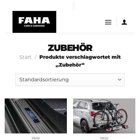
Skip
 giriş
Grandpashabet Giriş
to
content
ZUBEHÖR
Start
/
Produkte verschlagwortet mit
„Zubehör“
PKW
PKW