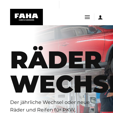
Skip
l
casibom giriş
Casibom
casibom
Jojobet Giriş
bigboss
to
content
RÄDER
WECHS
Der jährliche Wechsel oder neue
Räder und Reifen für PKW,