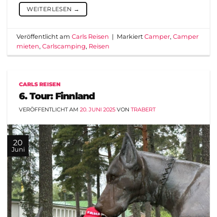
WEITERLESEN
→
Veröffentlicht am
Carls Reisen
|
Markiert
Camper
,
Camper
mieten
,
Carlscamping
,
Reisen
CARLS REISEN
6. Tour: Finnland
VERÖFFENTLICHT AM
20. JUNI 2025
VON
TRABERT
20
Juni