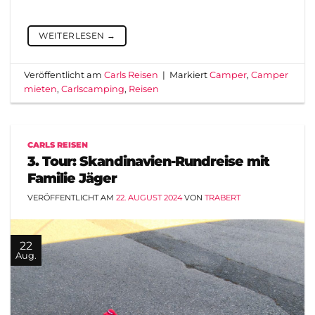
WEITERLESEN
→
Veröffentlicht am
Carls Reisen
|
Markiert
Camper
,
Camper
mieten
,
Carlscamping
,
Reisen
CARLS REISEN
3. Tour: Skandinavien-Rundreise mit
Familie Jäger
VERÖFFENTLICHT AM
22. AUGUST 2024
VON
TRABERT
22
Aug.