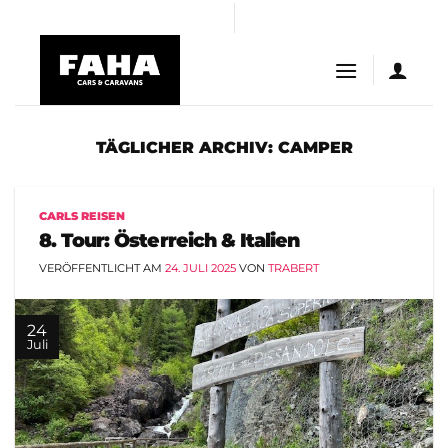
Skip
iş
Casibom
casibom
Jojobet Giriş
bigboss
to
content
TÄGLICHER ARCHIV:
CAMPER
CARLS REISEN
8. Tour: Österreich & Italien
VERÖFFENTLICHT AM
24. JULI 2025
VON
TRABERT
24
Juli