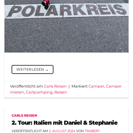
WEITERLESEN
→
Veröffentlicht am
Carls Reisen
|
Markiert
Camper
,
Camper
mieten
,
Carlscamping
,
Reisen
CARLS REISEN
2. Tour: Italien mit Daniel & Stephanie
VERÖFFENTLICHT AM
2. AUGUST 2024
VON
TRABERT