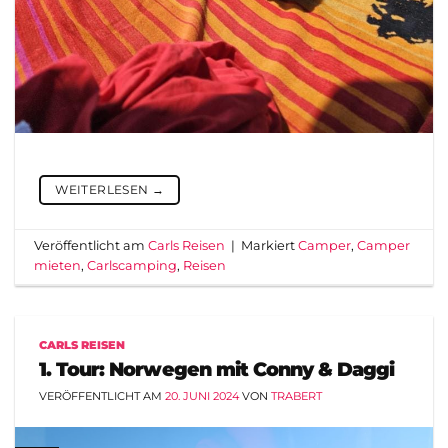
WEITERLESEN
→
Veröffentlicht am
Carls Reisen
|
Markiert
Camper
,
Camper
mieten
,
Carlscamping
,
Reisen
CARLS REISEN
1. Tour: Norwegen mit Conny & Daggi
VERÖFFENTLICHT AM
20. JUNI 2024
VON
TRABERT