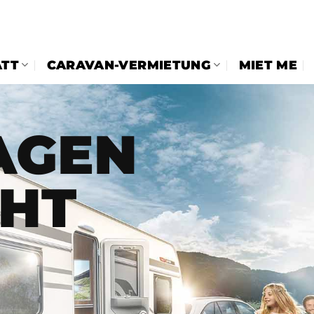
zan giriş
Grandpashabet Giriş
TT
CARAVAN-VERMIETUNG
MIET ME
GEN
HT