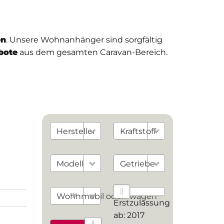
en
. Unsere Wohnanhänger sind sorgfältig
bote
aus dem gesamten Caravan-Bereich.
Hersteller
Kraftstoff
Modell
Getriebe
Wohnmobil oder -wagen
Erstzulassung
ab:
2017