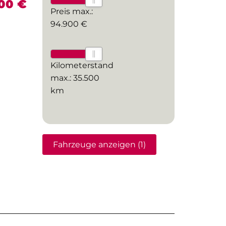
00 €
Preis max.:
94.900 €
Kilometerstand
max.:
35.500
km
Fahrzeuge anzeigen
(
1
)