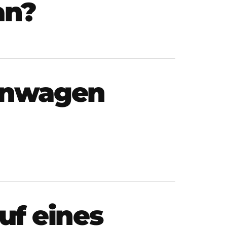
an?
hnwagen
uf eines