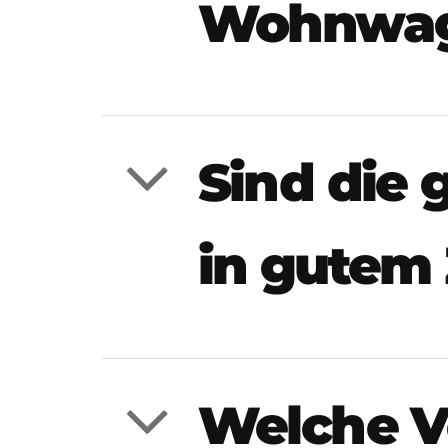
Wohnwage
Sind die
in gutem
Welche Vo