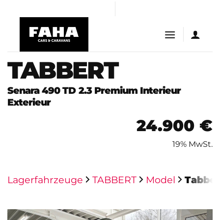
Skip
iş
Casibom
casibom
Jojobet Giriş
bigboss
to
content
TABBERT
Senara 490 TD 2.3 Premium Interieur
Exterieur
24.900 €
19% MwSt.
Lagerfahrzeuge
TABBERT
Model
Tabber