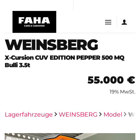
Skip
 al
casibom giriş
Casibom
casibom
Jojobet Giriş
bigboss
to
content
WEINSBERG
X-Cursion CUV EDITION PEPPER 500 MQ
Bulli 3.5t
55.000 €
19% MwSt.
Lagerfahrzeuge
WEINSBERG
Model
Wei