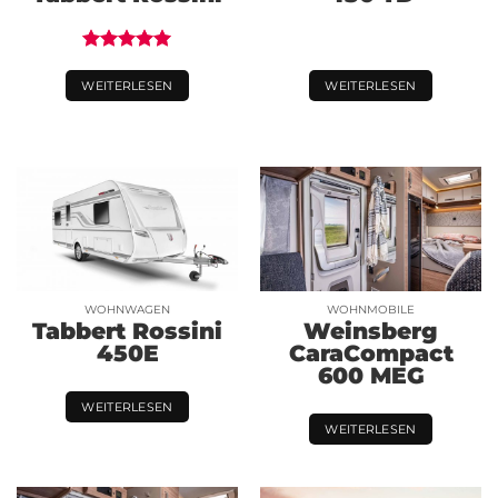
Bewertet
mit
5.00
WEITERLESEN
WEITERLESEN
von 5
WOHNWAGEN
WOHNMOBILE
Tabbert Rossini
Weinsberg
450E
CaraCompact
600 MEG
WEITERLESEN
WEITERLESEN