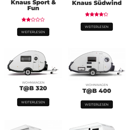
Knaus Sport &
Knaus Südwind
Fun
Bewertet
mit
4.25
Bewertet
WEITERLESEN
von 5
mit
WEITERLESEN
1.83
von
5
WOHNWAGEN
WOHNWAGEN
T@B 320
T@B 400
WEITERLESEN
WEITERLESEN