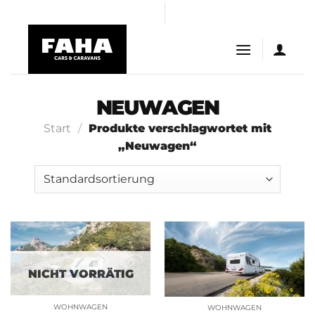
Skip
ın al
casibom giriş
casibom
Jojobet Giriş
meritbet giriş
to
content
NEUWAGEN
Start
/
Produkte verschlagwortet mit
„Neuwagen“
NICHT VORRÄTIG
WOHNWAGEN
WOHNWAGEN