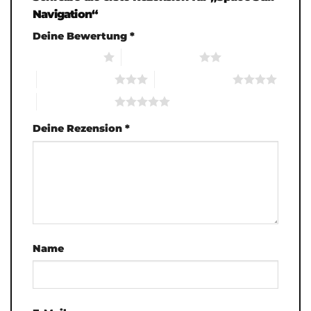
Navigation“
Deine Bewertung
*
1 von 5 Sternen
2 von 5 Sternen
3 von 5 Sternen
4 von 5 Sternen
5 von 5 Sternen
Deine Rezension
*
Name