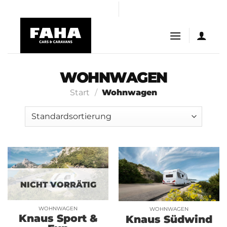
Skip
tv satın al
betloto giriş
Grandpashabet Giriş
to
content
WOHNWAGEN
Start
/
Wohnwagen
NICHT VORRÄTIG
WOHNWAGEN
WOHNWAGEN
Knaus Sport &
Knaus Südwind